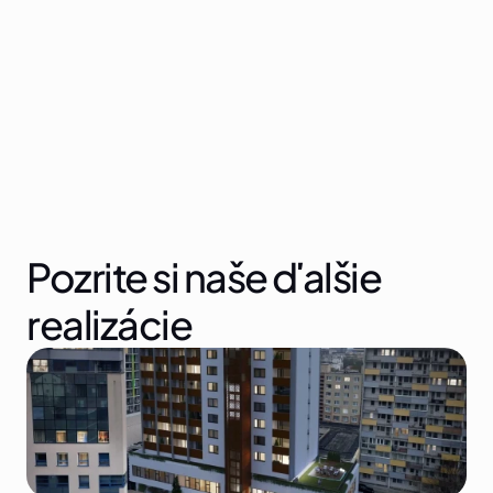
Bratislava
Odvetvie
Silnoprúd - priemyselné haly
Pozrite si naše ďalšie 
realizácie