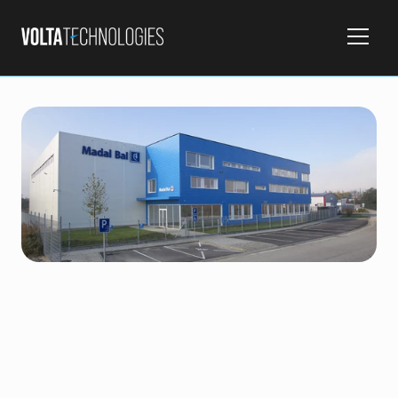
Silnoprúd
Slaboprúd
Tunelová technológia
Fotovoltika
Výroba NN rozvádzačov
Servis
Klient
SKLADOVÁ HALA MADAL BAL BRATISLAVA
Lokalita