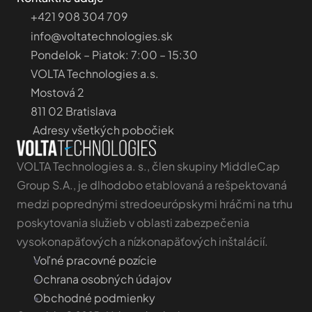
+421 908 304 709
info@voltatechnologies.sk
Pondelok – Piatok: 7:00 – 15:30
VOLTA Technologies a.s.
Mostová 2
811 02 Bratislava
 Adresy všetkých pobočiek 
VOLTA Technologies a. s., člen skupiny MiddleCap 
Group S.A., je dlhodobo etablovaná a rešpektovaná 
medzi poprednými stredoeurópskymi hráčmi na trhu 
poskytovania služieb v oblasti zabezpečenia 
vysokonapäťových a nízkonapäťových inštalácií.
Voľné pracovné pozície
Ochrana osobných údajov
Obchodné podmienky