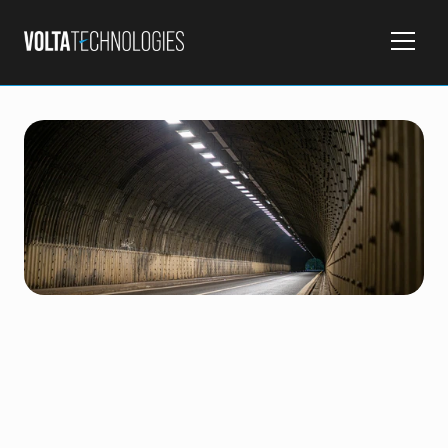
Silnoprúd
Slaboprúd
Tunelová technológia
Fotovoltika
Výroba NN rozvádzačov
Servis
Klient
TUNEL STRATENÁ
Lokalita